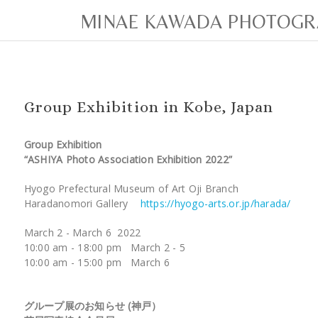
MINAE KAWADA PHOTOGR
Group Exhibition in Kobe, Japan
Group Exhibition
“ASHIYA Photo Association Exhibition 2022”
Hyogo Prefectural Museum of Art Oji Branch
Haradanomori Gallery
https://hyogo-arts.or.jp/harada/
March 2 - March 6 2022
10:00 am - 18:00 pm March 2 - 5
10:00 am - 15:00 pm March 6
グループ展のお知らせ (神戸）